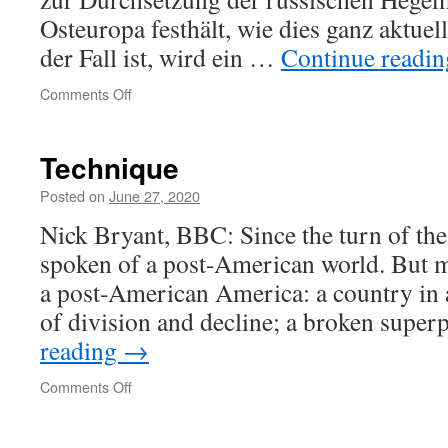
Osteuropa festhält, wie dies ganz aktue
der Fall ist, wird ein …
Continue readi
on
Comments Off
That’s
not
impotence,
Technique
it’s,
ah,
Posted on
June 27, 2020
“lack
Nick Bryant, BBC: Since the turn of th
of
trust”.
spoken of a post-American world. But my
Yeah,
a post-American America: a country in a
yeah,
that’s
of division and decline; a broken sup
the
reading
→
ticket:
lack
on
Comments Off
of
Technique
trust.