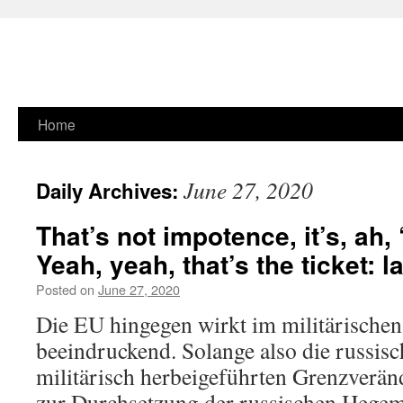
Skip
Home
to
June 27, 2020
Daily Archives:
content
That’s not impotence, it’s, ah, 
Yeah, yeah, that’s the ticket: la
Posted on
June 27, 2020
Die EU hingegen wirkt im militärische
beeindruckend. Solange also die russis
militärisch herbeigeführten Grenzverä
zur Durchsetzung der russischen Hege