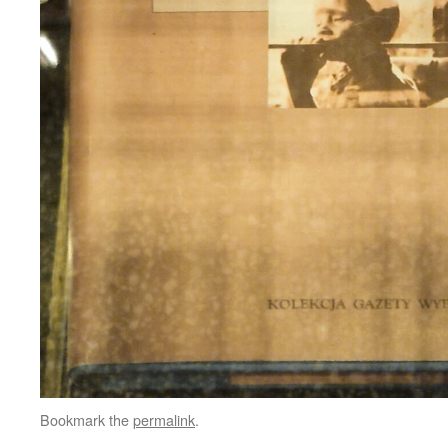
Bookmark the
permalink
.